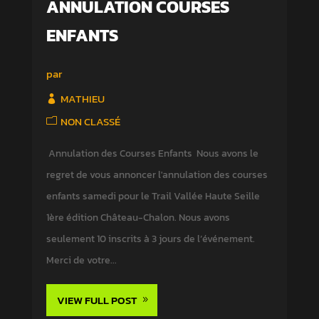
ANNULATION COURSES
ENFANTS
par
MATHIEU
NON CLASSÉ
Annulation des Courses Enfants Nous avons le
regret de vous annoncer l'annulation des courses
enfants samedi pour le Trail Vallée Haute Seille
1ère édition Château-Chalon. Nous avons
seulement 10 inscrits à 3 jours de l’événement.
Merci de votre...
VIEW FULL POST