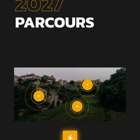
2027
PARCOURS



