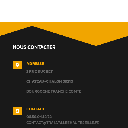
NOUS CONTACTER
ADRESSE

2 RUE DUCRET
CHATEAU-CHALON
39210
BOURGOGNE FRANCHE COMTE
CONTACT

06.58.04.18.78
CONTACT@TRAILVALLEEHAUTESEILLE.FR