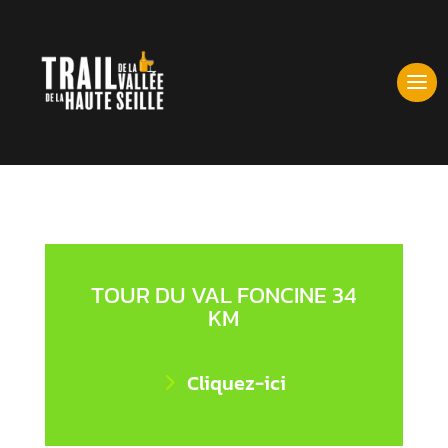
<iframe src="http://taktik-sport.com/resultats/valfoncinetrail"
width="100%" height="1500" frameborder="1" scrolling="auto">
</iframe>
TOUR DU VAL FONCINE 34
KM
Cliquez-ici