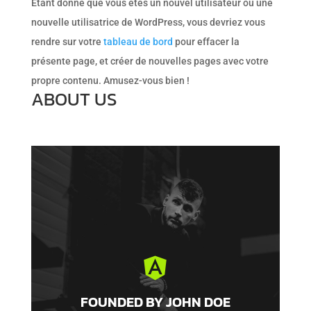
Étant donné que vous êtes un nouvel utilisateur ou une
nouvelle utilisatrice de WordPress, vous devriez vous
rendre sur votre
tableau de bord
pour effacer la
présente page, et créer de nouvelles pages avec votre
propre contenu. Amusez-vous bien !
ABOUT US


FOUNDED BY JOHN DOE
Lorem ipsum dolor sit amet, consectetur
FOUNDED BY JOHN DOE
adipiscing elit. Donec sit amet justo.