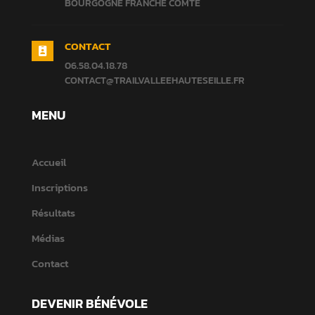
BOURGOGNE FRANCHE COMTE
CONTACT

06.58.04.18.78
CONTACT@TRAILVALLEEHAUTESEILLE.FR
MENU
Accueil
Inscriptions
Résultats
Médias
Contact
DEVENIR BÉNÉVOLE