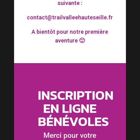
suivante :
contact@trailvalleehauteseille.fr
A bientôt pour notre première
aventure 🙂
INSCRIPTION
EN LIGNE
BÉNÉVOLES
Merci pour votre