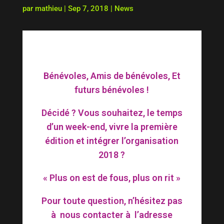
par
mathieu
|
Sep 7, 2018
|
News
Bénévoles, Amis de bénévoles, Et
futurs bénévoles !
Décidé ? Vous souhaitez, le temps
d’un week-end, vivre la première
édition et intégrer l’organisation
2018 ?
« Plus on est de fous, plus on rit »
Pour toute question, n’hésitez pas
à nous contacter à l’adresse