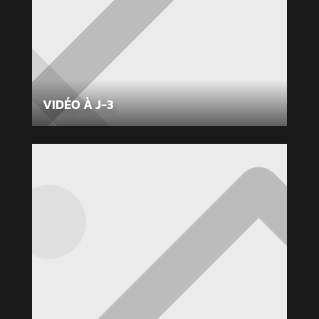
VIDÉO À J-3