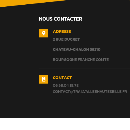
NOUS CONTACTER
ADRESSE

2 RUE DUCRET
CHATEAU-CHALON
39210
BOURGOGNE FRANCHE COMTE
CONTACT

06.58.04.18.78
CONTACT@TRAILVALLEEHAUTESEILLE.FR