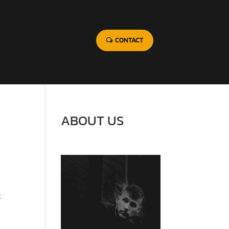
CONTACT
ABOUT US
t

FOUNDED BY