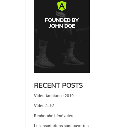
JOHN DOE

Lorem ipsum dolor
sit amet, consectetur
FOUNDED BY
adipiscing elit.
JOHN DOE
Donec sit amet justo.
RECENT POSTS
Vidéo Ambiance 2019
Vidéo à J-3
Recherche bénévoles
Les inscriptions sont ouvertes