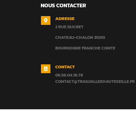
NOUS CONTACTER
ADRESSE

2 RUE DUCRET
CHATEAU-CHALON
39210
BOURGOGNE FRANCHE COMTE
CONTACT

06.58.04.18.78
CONTACT@TRAILVALLEEHAUTESEILLE.FR