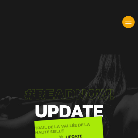
#READNOW!
UPDATE
TRAIL DE LA VALLÉE DE LA
HAUTE SEILLE
UPDATE
